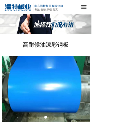
끀
高耐候油漆彩钢板